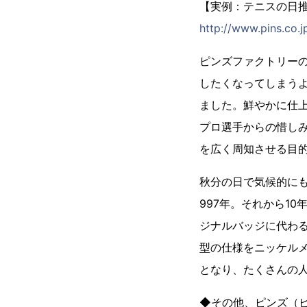
【実例：テニスの日
http://www.pins.co.
ピンズファクトリー
したくなってしまう
ました。鮮やかに仕上
プロ選手からの惜し
を広く周知させる目的
秋分の日で気候的にも
997年。それから1
ジナルバッジに代わ
型の仕様をニッケル
となり、たくさんの
◆その他、ピンズ（