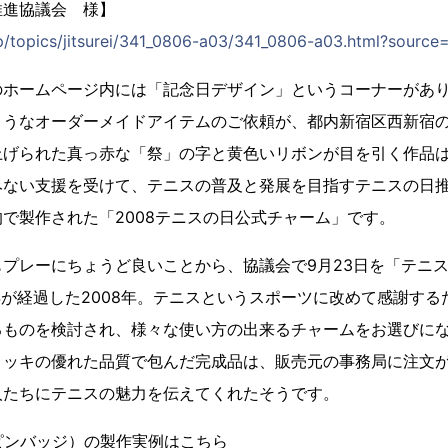
推進協議会 様】
jp/topics/jitsurei/341_0806-a03/341_0806-a03.html?sourc
のホームページ内には「記念日デザイン」というコーナーがあ
ようなオーダーメイドアイテムのご依頼が、都内新宿区西新宿
げられた真っ赤な「祭」の字と黄色いリボンが目を引く作品は
みない支援を受けて、テニスの普及と発展を目指すテニスの日
で製作された「2008テニスの日公式チャーム」です。
プレーにちょうど良いことから、協議会で9月23日を「テニス
0年が経過した2008年。テニスというスポーツに改めて感謝す
るものを検討され、様々な使い方の出来るチャームをお選びに
メッキの優れた品質で包んだ完成品は、販売元の事務局に注文
人たちにテニスの魅力を伝えてくれたそうです。
ピンバッジ）の製作実例はこちら