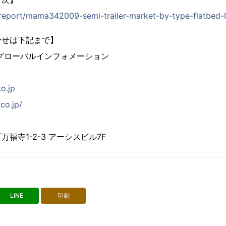
p/report/mama342009-semi-trailer-market-by-type-flatbed
合せは下記まで】
グローバルインフォメーション
co.jp
co.jp/
福寺1-2-3 アーシスビル7F
LINE
印刷