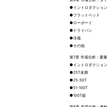
●イントロダクショ
●フラットベッド
●ローボーイ
●ドライバン
●冷蔵
●その他
第7章 市場分析：重
●イントロダクショ
●25T未満
●25-50T
●51-100T
●100T超
第8章 市場分析：車