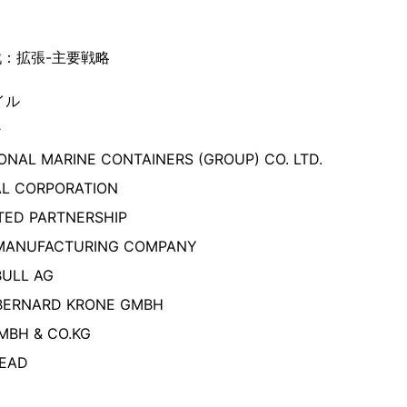
：拡張-主要戦略
イル
ン
ONAL MARINE CONTAINERS (GROUP) CO. LTD.
L CORPORATION
TED PARTNERSHIP
R MANUFACTURING COMPANY
ULL AG
BERNARD KRONE GMBH
MBH & CO.KG
EAD