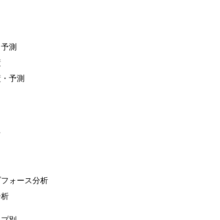
と予測
績
績・予測
ン
ブフォース分析
分析
イプ別