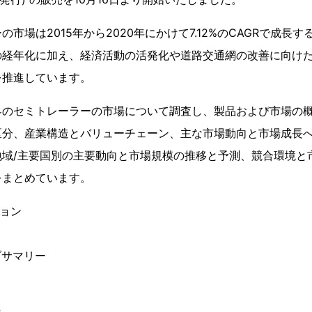
市場は2015年から2020年にかけて7.12%のCAGRで成長
の経年化に加え、経済活動の活発化や道路交通網の改善に向け
を推進しています。
界のセミトレーラーの市場について調査し、製品および市場の
区分、産業構造とバリューチェーン、主な市場動向と市場成長
地域/主要国別の主要動向と市場規模の推移と予測、競合環境と
をまとめています。
ション
ブサマリー
ン