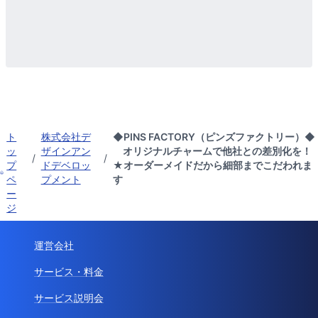
ト
株式会社デ
◆PINS FACTORY（ピンズファクトリー）◆
ッ
ザインアン
オリジナルチャームで他社との差別化を！
/
/
プ
ドデベロッ
★オーダーメイドだから細部までこだわれま
ペ
プメント
す
ー
ジ
運営会社
サービス・料金
サービス説明会