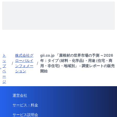
ト
株式会社グ
gii.co.jp 「屋根材の世界市場の予測 ～2026
ッ
ローバルイ
年：タイプ (材料・化学品)・用途 (住宅・商
/
/
プ
ンフォメー
用・非住宅)・地域別」 - 調査レポートの販売
ペ
ション
開始
ー
ジ
運営会社
サービス・料金
サービス説明会