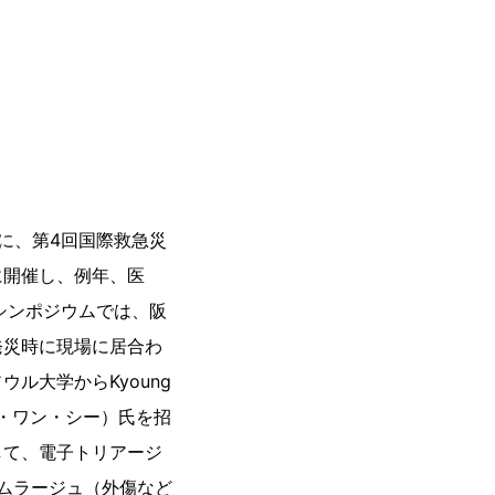
う
）に、第4回国際救急災
に開催し、例年、医
シンポジウムでは、阪
発災時に現場に居合わ
ル大学からKyoung
フー・ワン・シー）氏を招
して、電子トリアージ
用ムラージュ（外傷など