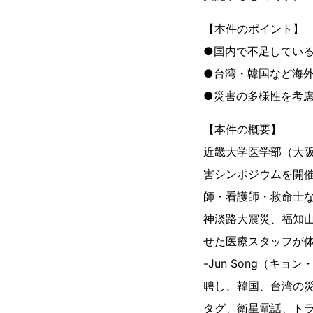
【本件のポイント】
●国内で不足してい
●台湾・韓国など海
●災害の多様性を考
【本件の概要】
近畿大学医学部（大阪
害シンポジウムを開
師・看護師・救命士
神淡路大震災、福知
せた医療スタッフが体
-Jun Song（キ
聘し、韓国、台湾の
タグ、衛星電話、トラ