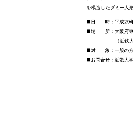
を模造したダミー人
■日 時：平成29年（
■場 所：大阪府東大
（近鉄大阪線「
■対 象：一般の方
■お問合せ：近畿大学 T