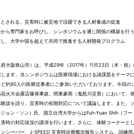
るとされる、災害時に被災地で活躍できる人材養成の促進
外から専門家をお呼びし、シンポジウムを通じ関係の構築を行
慮し、大学や国を超えて共同で推進する人材開発プログラム
府大阪狭山市）は、平成29年（2017年）11月23日（木・祝
催します。当シンポジウムは医療現場における諸課題をテーマ
など約90人の医療従事者にご参加いただいております。今回の
山花火大会露店爆発事故、関東豪雨（鬼怒川災害）において、
験談を語り、災害時の初期対応について議論します。また、ソウ
ョン・ジョン・ソン）氏、国立台湾大学からはFuh-Yuan Shih（
災害時の対応状況の講演を行います。さらに、体験コーナーと
ンシーバー、J-SPEED 災害時診療概況報告システム、訓練