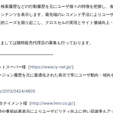
、検索履歴などの行動履歴を元にユーザ個々の特徴を把握し、
コンテンツを表示します。最先端のレコメンド手法によりユー
在的ニーズを掘り起こし、クロスセルの実現とサイト価値向上
しましては随時販売代理店の募集も行っております。
━━━━━━━━━━━━━━
ットスーパー様［
https://www.iy-net.jp/
］
ージョン履歴を元に最適化された表示で常にユーザ動向・傾向
.jp/2013/0424/4605
ンタテイメント様［
http://www.hmv.co.jp/
］
助や事前結果表示によりユーザビリティ向上に伴い回遊率もア