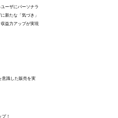
各ユーザにパーソナラ
ザに新たな「気づき」
・収益力アップが実現
を意識した販売を実
ップ！