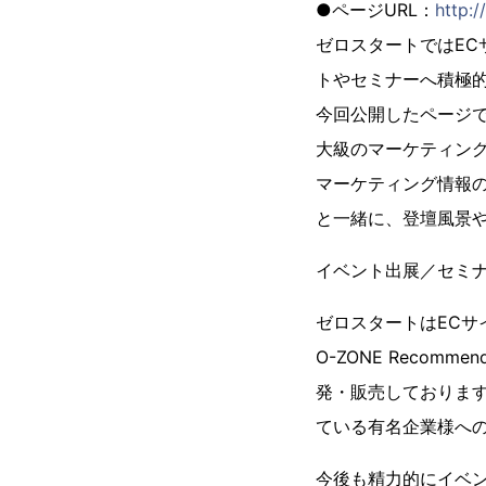
●ページURL：
http:/
ゼロスタートではE
トやセミナーへ積極
今回公開したページでは
大級のマーケティング
マーケティング情報
と一緒に、登壇風景
イベント出展／セミナ
ゼロスタートはECサイ
O-ZONE Reco
発・販売しておりま
ている有名企業様へ
今後も精力的にイベ