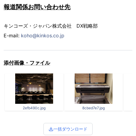
報道関係お問い合わせ先
キンコーズ・ジャパン株式会社 DX戦略部
E-mail:
koho@kinkos.co.jp
添付画像・ファイル
2efb490c.jpg
8cbed7e7.jpg
一括ダウンロード