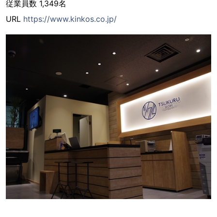
従業員数 1,349名
URL
https://www.kinkos.co.jp/