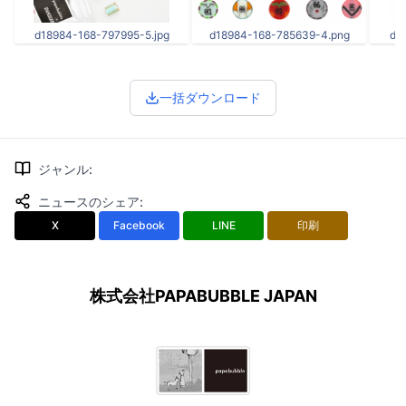
d18984-168-797995-5.jpg
d18984-168-785639-4.png
d1
一括ダウンロード
ジャンル
:
ニュースのシェア
:
X
Facebook
LINE
印刷
株式会社PAPABUBBLE JAPAN