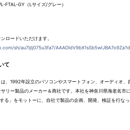
OWL-FTAL-GY（Lサイズ/グレー）
ウンロードいただけます。
x.com/sh/au7ljlj075u3fa7/AAAOIdV9bX1sSb5wlJBA7o9Za?d
いて
は、1992年設立のパソコンやスマートフォン、オーディオ、
セサリー製品のメーカー＆商社です。本社を神奈川県海老名市
造する」をモットーに、自社で製品の企画、開発、検証を行な