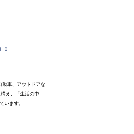
l=0
自動車、アウトドアな
に構え、「生活の中
っています。