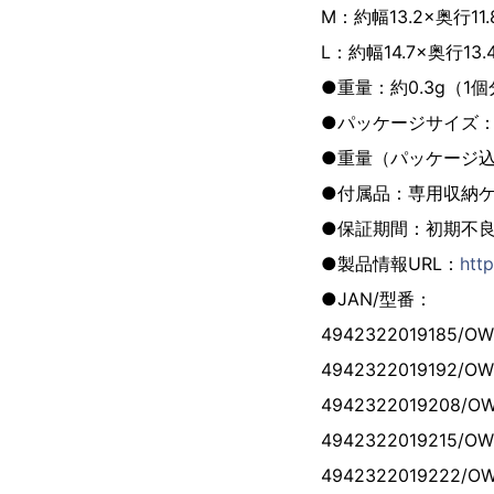
M：約幅13.2×奥行11.
L：約幅14.7×奥行13.
●重量：約0.3g（1
●パッケージサイズ：約幅
●重量（パッケージ込
●付属品：専用収納
●保証期間：初期不
●製品情報URL：
htt
●JAN/型番：
4942322019185/
4942322019192/
4942322019208
4942322019215
4942322019222/