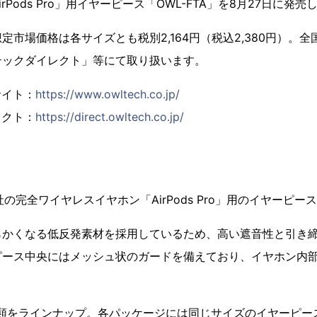
Pods Pro」用イヤーピース「OWL-FTA」を8月27日に発売
定市場価格は各サイズとも税別2,164円（税込2,380円）。
テックダイレクト」等にて取り扱います。
サイト：
https://www.owltech.co.jp/
レクト：
https://direct.owltech.co.jp/
le社の完全ワイヤレスイヤホン「AirPods Pro」用のイヤーピー
らかくなる低反発素材を採用しているため、高い遮音性と引き
ピース中央にはメッシュ状のガードを備えており、イヤホン内
3種類をラインナップ。各パッケージには同じサイズのイヤーピー