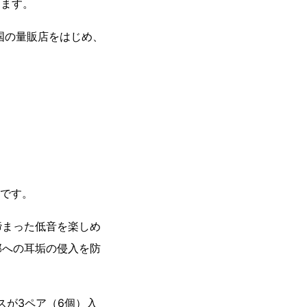
します。
全国の量販店をはじめ、
スです。
締まった低音を楽しめ
部への耳垢の侵入を防
スが3ペア（6個）入