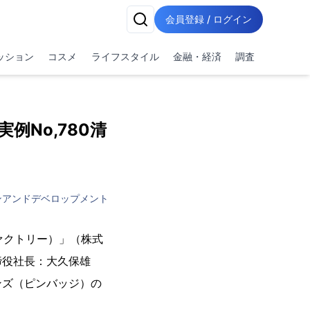
会員登録 / ログイン
ッション
コスメ
ライフスタイル
金融・経済
調査
例No,780清
ンアンドデベロップメント
ファクトリー）」（株式
締役社長：大久保雄
ンズ（ピンバッジ）の