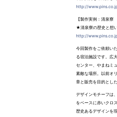
http://www.pins.co.j
【製作実例：清泉寮
★清泉寮の歴史と想
http://www.pins.c
今回製作をご依頼い
る宿泊施設です。広
センター、やまねミ
素敵な場所。以前オ
章と販売を目的とし
デザインモチーフは
をベースに赤いクロ
歴史あるデザインを