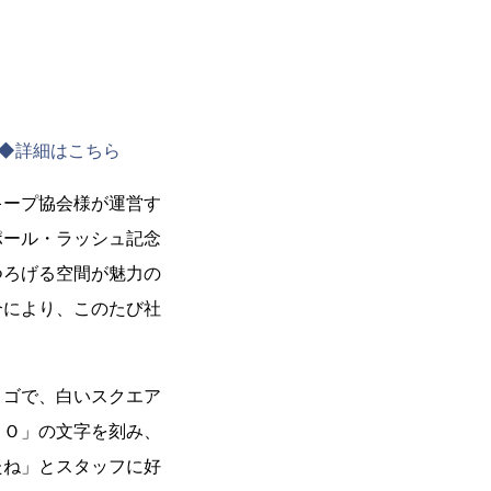
ws1402◆詳細はこちら
キープ協会様が運営す
ポール・ラッシュ記念
つろげる空間が魅力の
介により、このたび社
ロゴで、白いスクエア
ＹＯ」の文字を刻み、
たね」とスタッフに好