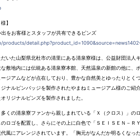
p
 様】
い出をお客様とスタッフが共有できるピンズ
o.jp/products/detail.php?product_id=1090&source=ne
ただいた山梨県北杜市の清里にある清泉寮様は、公益財団法人
大な敷地内には伝統ある清泉寮本館、天然温泉の新館の他に、
ュージアムなどが点在しており、豊かな自然美とゆったりとく
リジナルピンバッジを製作されたやまねミュージアム様のご紹
たオリジナルピンズを製作されました。
、多くの清泉寮ファンから親しまれている「Ｘ（クロス）」の
スのロゴを配置し、さらにその上に白色で「ＳＥＩＳＥＮ－Ｒ
現代風にアレンジされています。「胸元がなんだか明るくなっ