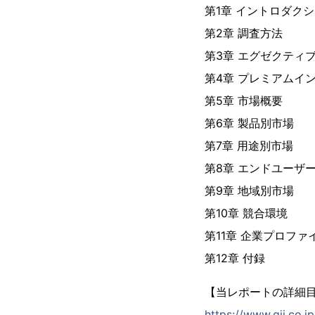
第1章 イントロダク
第2章 調査方法
第3章 エグゼクティ
第4章 プレミアムイ
第5章 市場概要
第6章 製品別市場
第7章 用途別市場
第8章 エンドユーザ
第9章 地域別市場
第10章 競合環境
第11章 企業プロファ
第12章 付録
【当レポートの詳細
https://www.gii.co