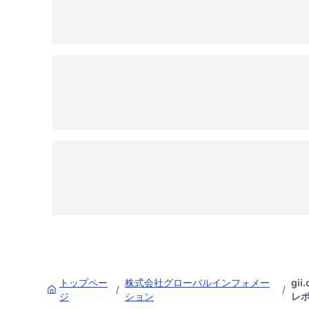
トップペー
株式会社グローバルインフォメー
gi
/
/
ジ
ション
レ