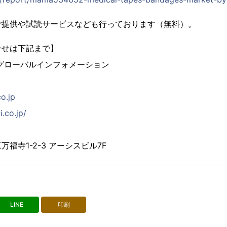
ご提供や試読サービスなども行っております（無料）。
合せは下記まで】
グローバルインフォメーション
co.jp
i.co.jp/
福寺1-2-3 アーシスビル7F
LINE
印刷