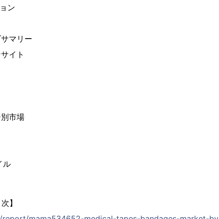
ション
ブサマリー
ンサイト
ー別市場
イル
目次】
.jp/report/mama534652-medical-tapes-bandages-market-by