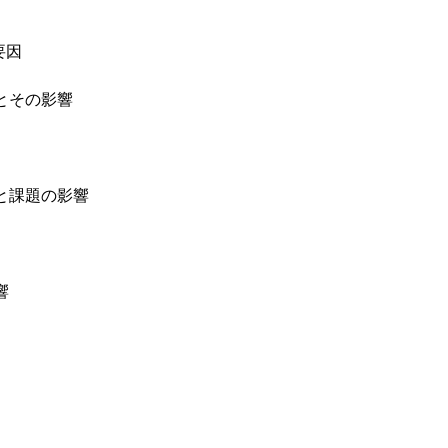
要因
因とその影響
因と課題の影響
響