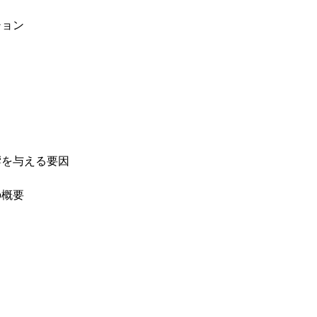
ション
響を与える要因
の概要