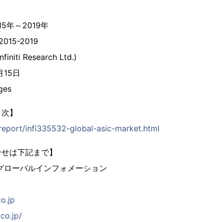
15年～2019年
 2015-2019
initi Research Ltd.)
月15日
ges
目次】
/report/infi335532-global-asic-market.html
合せは下記まで】
グローバルインフォメーション
co.jp
co.jp/