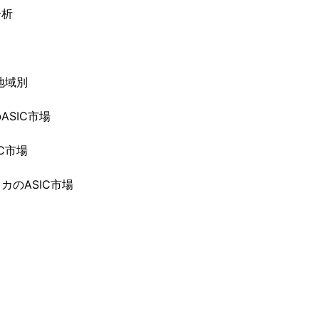
分析
地域別
SIC市場
C市場
カのASIC市場