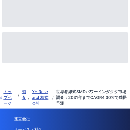
トッ
調
YH Rese
世界巻線式SMDパワーインダクタ市場
/
プペ
査
/
arch株式
/
調査：2031年までCAGR4.30%で成長
ージ
会社
予測
運営会社
サービス・料金