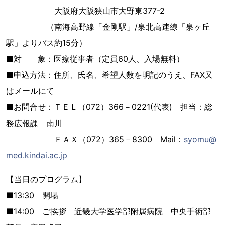
大阪府大阪狭山市大野東377-2
（南海高野線「金剛駅」/泉北高速線「泉ヶ丘
駅」よりバス約15分）
■対 象：医療従事者（定員60人、入場無料）
■申込方法：住所、氏名、希望人数を明記のうえ、FAX又
はメールにて
■お問合せ：ＴＥＬ（072）366－0221(代表) 担当：総
務広報課 南川
ＦＡＸ（072）365－8300 Mail：
syomu@
med.kindai.ac.jp
【当日のプログラム】
■13:30 開場
■14:00 ご挨拶 近畿大学医学部附属病院 中央手術部