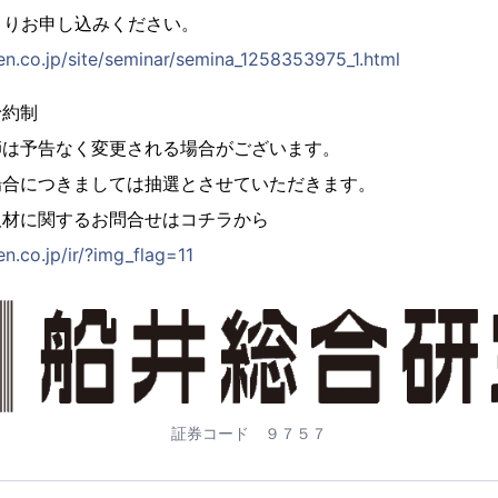
よりお申し込みください。
en.co.jp/site/seminar/semina_1258353975_1.html
予約制
師は予告なく変更される場合がございます。
場合につきましては抽選とさせていただきます。
取材に関するお問合せはコチラから
n.co.jp/ir/?img_flag=11
証券コード ９７５７