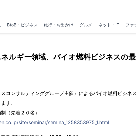
ム
BtoB・ビジネス
旅行・お出かけ
グルメ
ネット・IT
ファ
エネルギー領域、バイオ燃料ビジネスの最
ネスコンサルティンググループ主催）によるバイオ燃料ビジネ
します。
約制（先着２０名）
en.co.jp/site/seminar/semina_1258353975_1.html