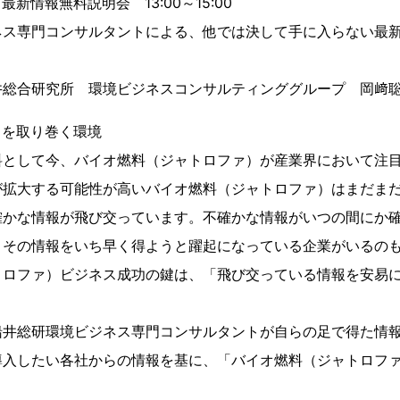
新情報無料説明会 13:00～15:00
ス専門コンサルタントによる、他では決して手に入らない最
総合研究所 環境ビジネスコンサルティンググループ 岡﨑聡
スを取り巻く環境
として今、バイオ燃料（ジャトロファ）が産業界において注目
が拡大する可能性が高いバイオ燃料（ジャトロファ）はまだま
確かな情報が飛び交っています。不確かな情報がいつの間にか
、その情報をいち早く得ようと躍起になっている企業がいるの
ロファ）ビジネス成功の鍵は、「飛び交っている情報を安易
井総研環境ビジネス専門コンサルタントが自らの足で得た情報
導入したい各社からの情報を基に、「バイオ燃料（ジャトロフ