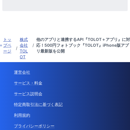
トッ
株式
他のアプリと連携するAPI『TOLOT＋アプリ』に対
プペ
会社
/
応！500円フォトブック『TOLOT』iPhone版アプ
/
ージ
TOL
リ最新版を公開
OT
運営会社
サービス・料金
サービス説明会
特定商取引法に基づく表記
利用規約
プライバシーポリシー