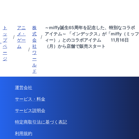
ト
アニ
株
～miffy誕生65周年を記念した、特別なコラボ
ッ
メ・
式
アイテム～ 「インデックス」が「miffy（ミッフ
/
/
プ
ゲー
会
ィー）」とのコラボアイテム 11月16日
ペ
ム
社
（月）から店舗で販売スタート
/
ー
ワ
ジ
ー
ル
ド
運営会社
サービス・料金
サービス説明会
特定商取引法に基づく表記
利用規約