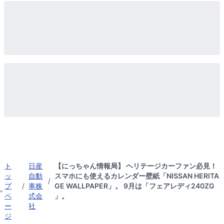
ト
日産
【にっちゃん情報局】 ヘリテージカーファン必見！
ッ
自動
スマホにも使えるカレンダー壁紙「NISSAN HERITA
/
プ
/
車株
GE WALLPAPER」。 9月は「フェアレディ240ZG
ペ
式会
」。
ー
社
ジ