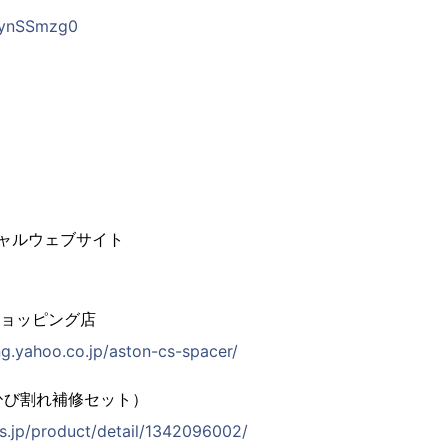
agynSSmzg0
シャルウェブサイト
!ショッピング店
ng.yahoo.co.jp/aston-cs-spacer/
1ひび割れ補修セット）
os.jp/product/detail/1342096002/