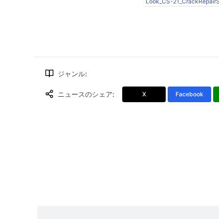
Look_CS-21_CrackRepairS
ジャンル
:
ニュースのシェア
:
X
Facebook