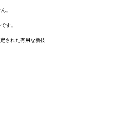
せん。
料です。
選定された有用な新技