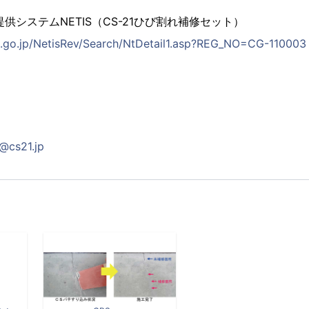
供システムNETIS（CS-21ひび割れ補修セット）
it.go.jp/NetisRev/Search/NtDetail1.asp?REG_NO=CG-110003
@cs21.jp