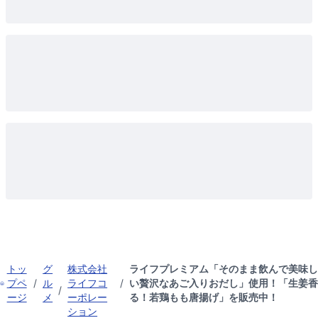
トッ
グ
株式会社
ライフプレミアム「そのまま飲んで美味
プペ
/
ル
ライフコ
/
い贅沢なあご入りおだし」使用！「生姜
/
ージ
メ
ーポレー
る！若鶏もも唐揚げ」を販売中！
ション