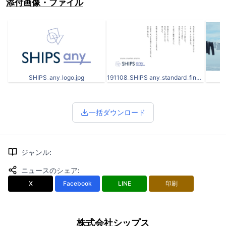
添付画像・ファイル
SHIPS_any_logo.jpg
191108_SHIPS any_standard_final-02.jpg
一括ダウンロード
ジャンル
:
ニュースのシェア
:
X
Facebook
LINE
印刷
株式会社シップス