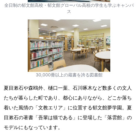
全日制の郁文館高校・郁文館グローバル高校の学生も学ぶキャンパ
ス
30,000冊以上の蔵書を誇る図書館
夏目漱石や森鴎外、樋口一葉、石川啄木など数多くの文人
たちが暮らした町であり、都心にありながら、どこか落ち
着いた風情の「文教エリア」に位置する郁文館夢学園。夏
目漱石の著書「吾輩は猫である」に登場した「落雲館」の
モデルにもなっています。