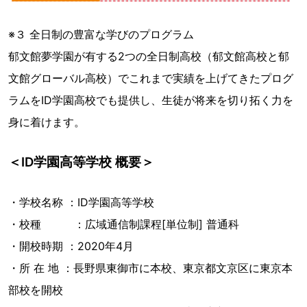
※３ 全日制の豊富な学びのプログラム
郁文館夢学園が有する2つの全日制高校（郁文館高校と郁
文館グローバル高校）でこれまで実績を上げてきたプログ
ラムをID学園高校でも提供し、生徒が将来を切り拓く力を
身に着けます。
＜ID学園高等学校 概要＞
・学校名称 ：ID学園高等学校
・校種 ：広域通信制課程[単位制] 普通科
・開校時期 ：2020年4月
・所 在 地 ：長野県東御市に本校、東京都文京区に東京本
部校を開校