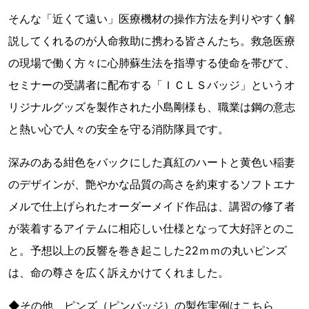
そんな「近くて遠い」医療機材の操作方法を判りやすく解
説してくれるのが人命救助に携わる皆さんたち。救急医療
の現場で働く方々に心肺蘇生法を指導する使命を帯びて、
セミナーの受講者に配布する「ＩＣＬＳバッジ」というオ
リジナルグッズを製作された小島剛様も、職業は鋼の意志
と熱い心で人々の安全を守る消防隊員です。
深みのある紺色をバックにした真紅のハートと黄色い稲妻
のデザインが、艶やかな品質の高さを約束するソフトエナ
メルで仕上げられたオーダーメイド作品は、講習の修了者
が装着するアイテムに相応しい仕様となって大好評とのこ
と。予想以上の反響を巻き起こした22ｍｍの丸いピンズ
は、命の尊さを広く訴えかけてくれました。
◆その他、ピンズ（ピンバッジ）の製作実例はこちら