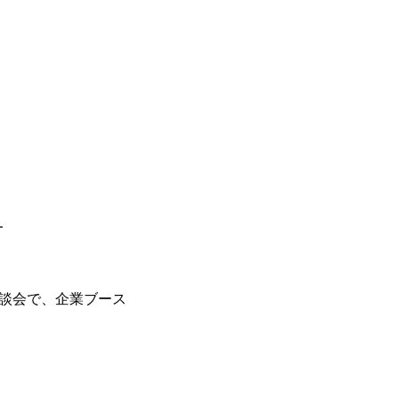
━
商談会で、企業ブース