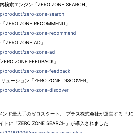
検索エンジン「ZERO ZONE SEARCH」
.jp/product/zero-zone-search
ERO ZONE RECOMMEND」
t.jp/product/zero-zone-recommend
ERO ZONE AD」
.jp/product/zero-zone-ad
RO ZONE FEEDBACK」
t.jp/product/zero-zone-feedback
ーション「ZERO ZONE DISCOVER」
.jp/product/zero-zone-discover
ス
メンド最大手のゼロスタート、 プラス株式会社が運営する『JOI
トに「ZERO ZONE SEARCH」が導入されました
.jp/2016/1005/pressrelease-case-plus