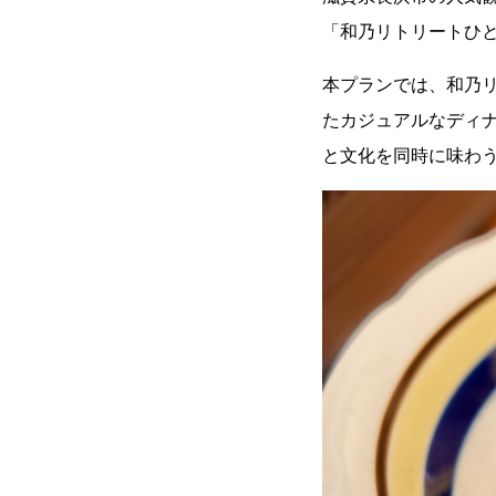
「和乃リトリートひ
本プランでは、和乃リ
たカジュアルなディ
と文化を同時に味わ