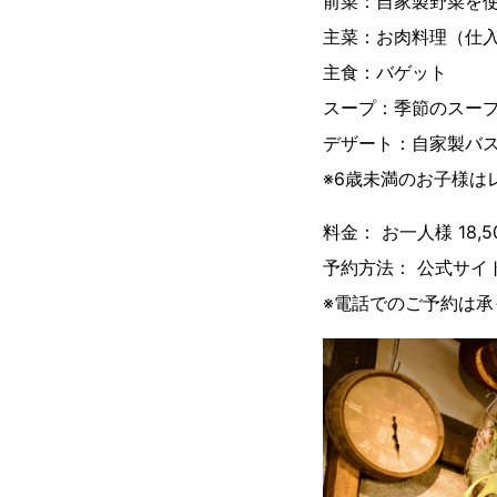
前菜：自家製野菜を
主菜：お肉料理（仕
主食：バゲット
スープ：季節のスー
デザート：自家製バス
※6歳未満のお子様は
料金： お一人様 18,
予約方法： 公式サイ
※電話でのご予約は承