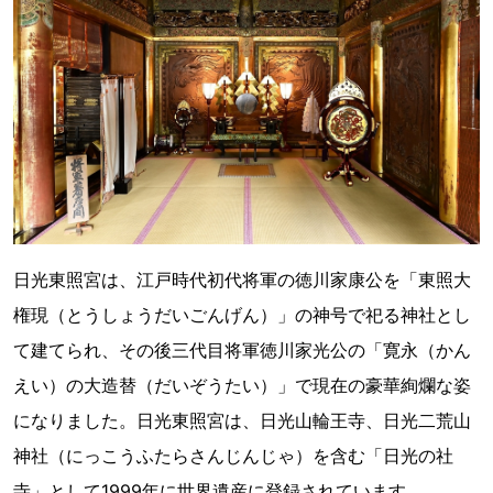
日光東照宮は、江戸時代初代将軍の徳川家康公を「東照大
権現（とうしょうだいごんげん）」の神号で祀る神社とし
て建てられ、その後三代目将軍徳川家光公の「寛永（かん
えい）の大造替（だいぞうたい）」で現在の豪華絢爛な姿
になりました。日光東照宮は、日光山輪王寺、日光二荒山
神社（にっこうふたらさんじんじゃ）を含む「日光の社
寺」として1999年に世界遺産に登録されています。