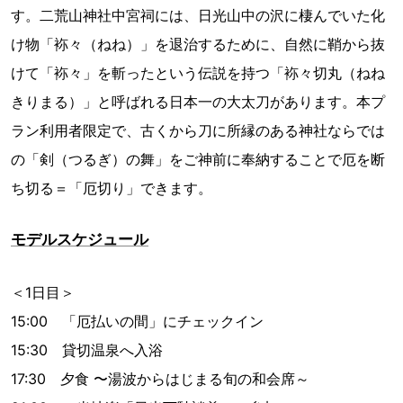
す。二荒山神社中宮祠には、日光山中の沢に棲んでいた化
け物「袮々（ねね）」を退治するために、自然に鞘から抜
けて「袮々」を斬ったという伝説を持つ「袮々切丸（ねね
きりまる）」と呼ばれる日本一の大太刀があります。本プ
ラン利用者限定で、古くから刀に所縁のある神社ならでは
の「剣（つるぎ）の舞」をご神前に奉納することで厄を断
ち切る＝「厄切り」できます。
モデルスケジュール
＜1日目＞
15:00 「厄払いの間」にチェックイン
15:30 貸切温泉へ入浴
17:30 夕食 〜湯波からはじまる旬の和会席～