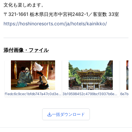
文化も楽しめます。
〒321-1661 栃木県日光市中宮祠2482-1／客室数 33室
https://hoshinoresorts.com/ja/hotels/kainikko/
添付画像・ファイル
f1edc6c9cec1bfdb747a47c0d3ec6362.jpg
3b19598452c4799bcf3937b6e0fb4fee.jpg
一括ダウンロード