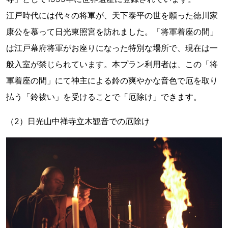
江戸時代には代々の将軍が、天下泰平の世を願った徳川家
康公を慕って日光東照宮を訪れました。「将軍着座の間」
は江戸幕府将軍がお座りになった特別な場所で、現在は一
般入室が禁じられています。本プラン利用者は、この「将
軍着座の間」にて神主による鈴の爽やかな音色で厄を取り
払う「鈴祓い」を受けることで「厄除け」できます。
（2）日光山中禅寺立木観音での厄除け