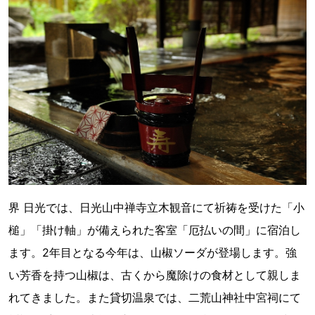
界 日光では、日光山中禅寺立木観音にて祈祷を受けた「小
槌」「掛け軸」が備えられた客室「厄払いの間」に宿泊し
ます。2年目となる今年は、山椒ソーダが登場します。強
い芳香を持つ山椒は、古くから魔除けの食材として親しま
れてきました。また貸切温泉では、二荒山神社中宮祠にて