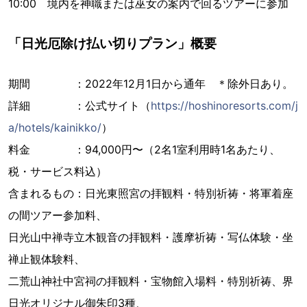
10:00 境内を神職または巫女の案内で回るツアーに参加
「日光厄除け払い切りプラン」概要
期間 ：2022年12月1日から通年 ＊除外日あり。
詳細 ：公式サイト（
https://hoshinoresorts.com/j
a/hotels/kainikko/
）
料金 ：94,000円〜（2名1室利用時1名あたり、
税・サービス料込）
含まれるもの：日光東照宮の拝観料・特別祈祷・将軍着座
の間ツアー参加料、
日光山中禅寺立木観音の拝観料・護摩祈祷・写仏体験・坐
禅止観体験料、
二荒山神社中宮祠の拝観料・宝物館入場料・特別祈祷、界
日光オリジナル御朱印3種、