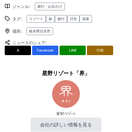
ジャンル
:
旅行・お出かけ
タグ
:
リゾート
旅
旅行
日光
温泉
場所
:
栃木県日光市
ニュースのシェア
:
X
Facebook
LINE
印刷
星野リゾート「界」
会社の詳しい情報を見る