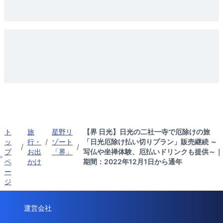
ト
旅
星野リ
【界 日光】日光の二社一寺で厄除けの旅
ッ
行・
/
ゾート
「日光厄除け払い切りプラン」販売継続 ～
/
/
プ
お出
「界」
写仏や坐禅体験、厄払いドリンクも提供～｜
ペ
かけ
期間：2022年12月1日から通年
ー
ジ
運営会社