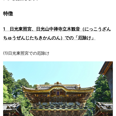
特徴
1 日光東照宮、日光山中禅寺立木観音（にっこうざん
ちゅうぜんじたちきかんのん）での「厄除け」
(1)日光東照宮での厄除け