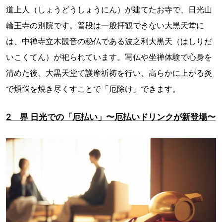
道上人（しょうどうしょうにん）が建てたお寺で、日光山
輪王寺の別院です。普段は一般拝観できない大黒天堂に
は、中禅寺立木観音の秘仏である波之利大黒天（はしりだ
いこくてん）が祀られています。写仏や坐禅体験で心身を
清めた後、大黒天堂で護摩祈祷を行い、高らかに上がる炎
で煩悩を焼き尽くすことで「厄除け」できます。
2 界 日光での「厄払い」〜厄払いドリンクが新登場〜