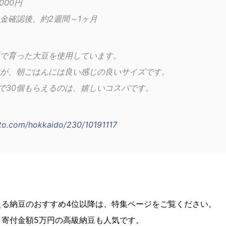
000円
金確認後、約2週間～1ヶ月
で育った大豆を使用しています。
が、朝ごはんには良い感じの良いサイズです。
寄附で30個もらえるのは、嬉しいコスパです。
ato.com/hokkaido/230/10191117
える納豆のおすすめ4位以降は、特集ページをご覧ください。
、寄付金額5万円の高級納豆も人気です。