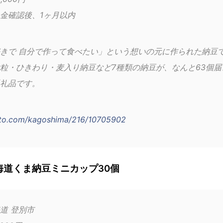
金確認後、1ヶ月以内
きで 自分で作って食べたい」という想いの元に作られた納豆
粒・ひきわり・麦入り納豆など7種類の納豆が、なんと63個届
礼品です。
sato.com/kagoshima/216/10705902
海道くま納豆ミニカップ30個
道 登別市