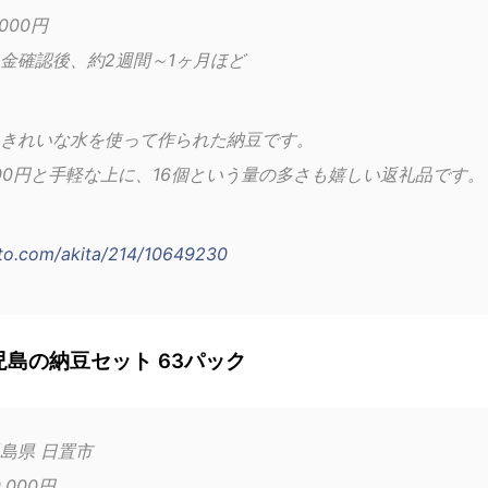
000円
金確認後、約2週間～1ヶ月ほど
きれいな水を使って作られた納豆です。
000円と手軽な上に、16個という量の多さも嬉しい返礼品です。
sato.com/akita/214/10649230
島の納豆セット 63パック
島県 日置市
,000円