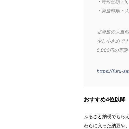
・寄付金額：5,
・発送時期：入
北海道の大自然
少し小さめです
5,000円の
https://furu-s
おすすめ4位以降
ふるさと納税でもら
わらに入った納豆や