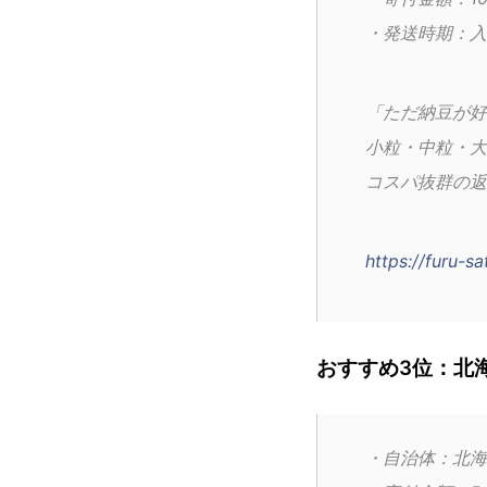
・発送時期：入
「ただ納豆が好
小粒・中粒・大
コスパ抜群の返
https://furu-
おすすめ3位：北
・自治体：北海