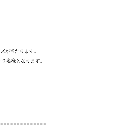
ッズが当たります。
００名様となります。
==============