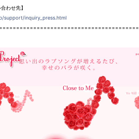
い合わせ先】
jp/support/inquiry_press.html
=========================================