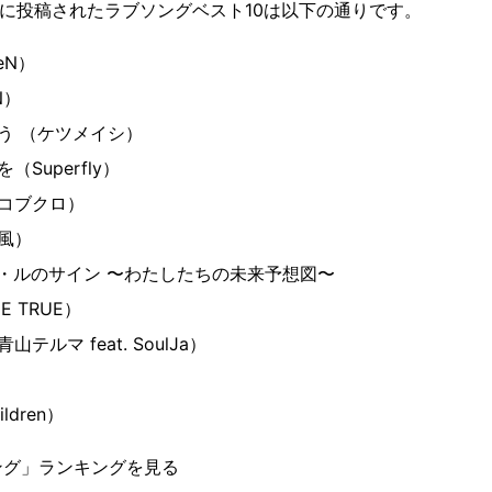
までに投稿されたラブソングベスト10は以下の通りです。
eN）
N）
う （ケツメイシ）
Superfly）
コブクロ）
風）
・ルのサイン 〜わたしたちの未来予想図〜
 TRUE）
ルマ feat. SoulJa）
）
ldren）
ング」ランキングを見る