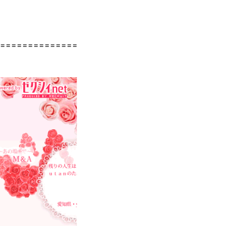
==============