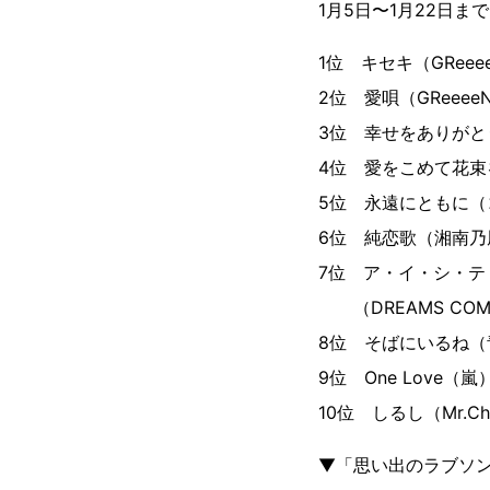
1月5日〜1月22日
1位 キセキ（GReee
2位 愛唄（GReeee
3位 幸せをありがと
4位 愛をこめて花束を（
5位 永遠にともに（
6位 純恋歌（湘南乃
7位 ア・イ・シ・テ
（DREAMS COME
8位 そばにいるね（青山テ
9位 One Love（嵐
10位 しるし（Mr.Chi
▼「思い出のラブソ