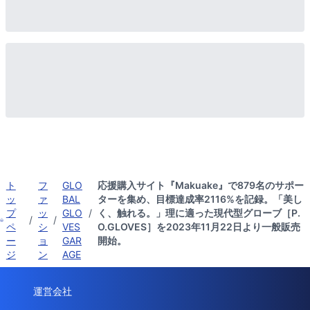
ト
フ
GLO
応援購入サイト『Makuake』で879名のサポー
ッ
ァ
BAL
ターを集め、目標達成率2116%を記録。「美し
プ
ッ
GLO
/
く、触れる。」理に適った現代型グローブ［P.
/
/
ペ
シ
VES
O.GLOVES］を2023年11月22日より一般販売
ー
ョ
GAR
開始。
ジ
ン
AGE
運営会社