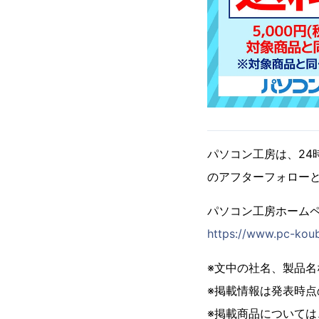
パソコン工房は、24
のアフターフォロー
パソコン工房ホーム
https://www.pc-koub
※文中の社名、製品
※掲載情報は発表時
※掲載商品について