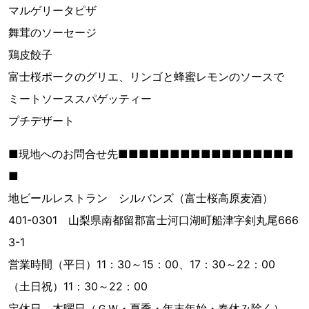
マルゲリータピザ
舞茸のソーセージ
鶏皮餃子
富士桜ポークのグリエ、リンゴと蜂蜜レモンのソースで
ミートソーススパゲッティー
プチデザート
■現地へのお問合せ先■■■■■■■■■■■■■■■■■
■
地ビールレストラン シルバンズ（富士桜高原麦酒）
401-0301 山梨県南都留郡富士河口湖町船津字剣丸尾666
3-1
営業時間（平日）11：30～15：00、17：30～22：00
（土日祝）11：30～22：00
定休日 木曜日（ＧＷ・夏季・年末年始・春休み除く）