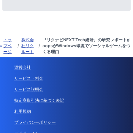
トッ
株式会
『リクナビNEXT Tech総研』の研究レポートgl
プペ
/
社リク
/
oopsがWindows環境でソーシャルゲームをつ
ージ
ルート
くる理由
運営会社
サービス・料金
サービス説明会
特定商取引法に基づく表記
利用規約
プライバシーポリシー