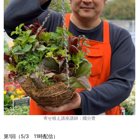
寄せ植え講座講師：國分豊
第1回（5/3 11時配信）