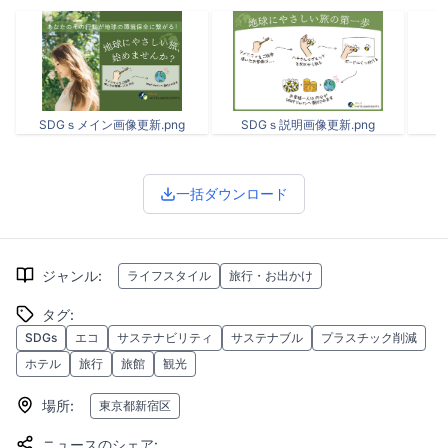
SDGｓメイン画像更新.png
SDGｓ説明画像更新.png
一括ダウンロード
ジャンル
:
ライフスタイル
旅行・お出かけ
タグ
:
SDGs
エコ
サステナビリティ
サステナブル
プラスチック削減
ホテル
旅行
旅館
観光
場所
:
東京都新宿区
ニュースのシェア
: