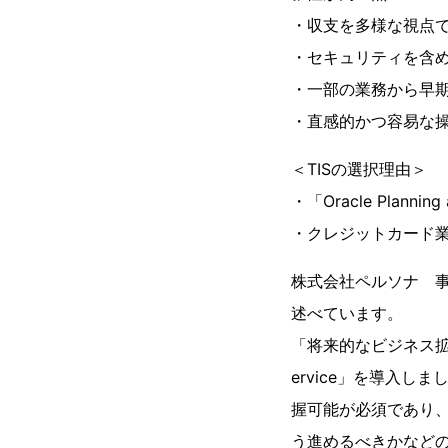
・収支を多様な視点
・セキュリティを含
・一部の業務から早
・直感的かつ容易な
＜TISの選択理由＞
・「Oracle Plann
・クレジットカード
株式会社ペルソナ 
述べています。
「将来的なビジネス拡大を見
ervice」を導入
握可能が必須であり
う進めるべきかなどの戦