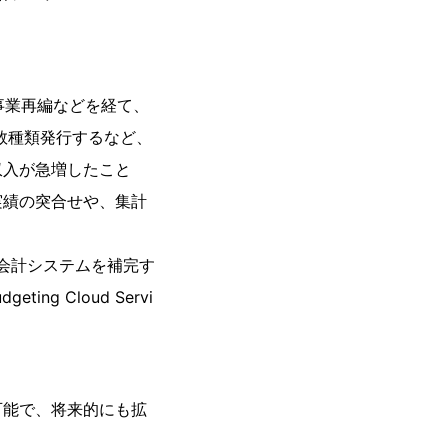
事業再編などを経て、
数種類発行するなど、
収入が急増したこと
実績の突合せや、集計
会計システムを補完す
ng Cloud Servi
可能で、将来的にも拡