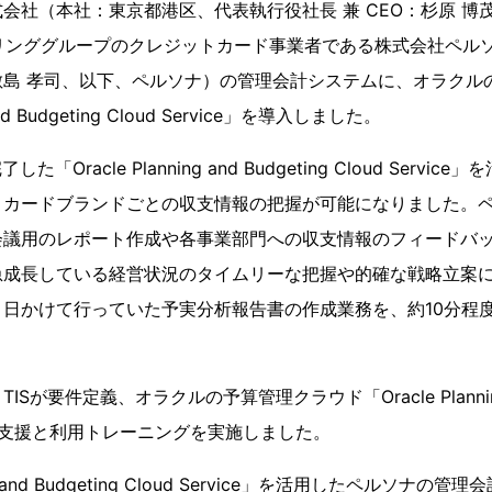
会社（本社：東京都港区、代表執行役社長 兼 CEO：杉原 博
イリンググループのクレジットカード事業者である株式会社ペル
敷島 孝司、以下、ペルソナ）の管理会計システムに、オラクル
 and Budgeting Cloud Service」を導入しました。
た「Oracle Planning and Budgeting Cloud Serv
、カードブランドごとの収支情報の把握が可能になりました。
会議用のレポート作成や各事業部門への収支情報のフィードバ
急成長している経営状況のタイムリーな把握や的確な戦略立案
日かけて行っていた予実分析報告書の作成業務を、約10分程
が要件定義、オラクルの予算管理クラウド「Oracle Planning an
」の導入支援と利用トレーニングを実施しました。
ing and Budgeting Cloud Service」を活用したペルソナの