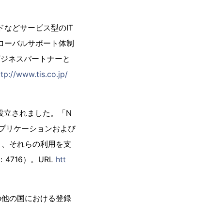
ドなどサービス型のIT
ローバルサポート体制
ビジネスパートナーと
ttp://www.tis.co.jp/
設立されました。「N
アプリケーションおよび
と、それらの利用を支
716）。URL
htt
及びその他の国における登録