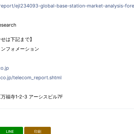
/report/ejl234093-global-base-station-market-analysis-for
esearch
合せは下記まで】
インフォメーション
co.jp
.co.jp/telecom_report.shtml
福寺1-2-3 アーシスビル7F
LINE
印刷