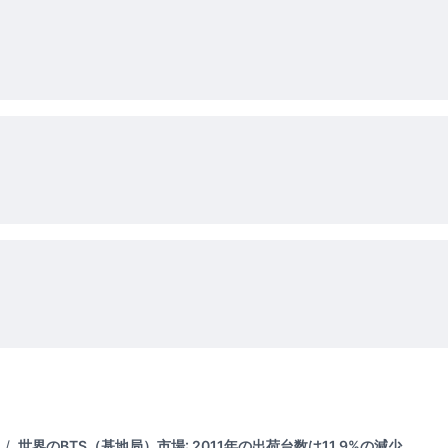
/
世界のBTS（基地局）市場: 2011年の出荷台数は11.9%の減少