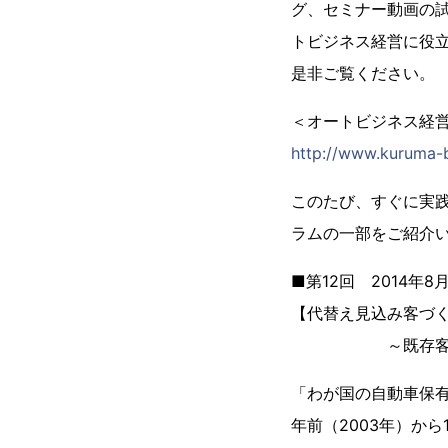
グ、セミナー動画の試
トビジネス経営に役
是非ご覧ください。
＜オートビジネス経
http://www.kuruma-
このたび、すぐに実践
ラムの一部をご紹介
■第12回 2014年8
【代替え見込み客づ
～既存客や既存客
「わが国の自動車保有動
年前（2003年）から1