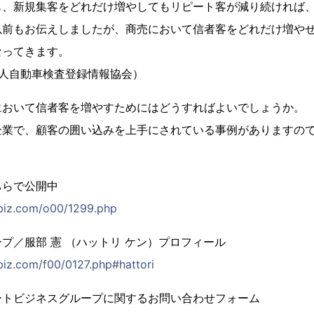
も、新規集客をどれだけ増やしてもリピート客が減り続ければ
以前もお伝えしましたが、商売において信者客をどれだけ増や
なってきます。
法人自動車検査登録情報協会）
において信者客を増やすためにはどうすればよいでしょうか。
企業で、顧客の囲い込みを上手にされている事例がありますの
ちらで公開中
biz.com/o00/1299.php
プ／服部 憲 （ハットリ ケン）プロフィール
iz.com/f00/0127.php#hattori
ートビジネスグループに関するお問い合わせフォーム