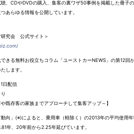
聴、CDやDVDの購入、集客の裏ワザ50事例を掲載した冊子
立つあらゆる情報を公開しています。
営研究会 公式サイト＞
biz.com/
できる無料お役立ちコラム「ユーストカーNEWS」の第12回
いたします。
月1日配信
くり
の家族までアプローチして集客アップ～】
向」(※)によると、乗用車（軽除く）の2013年の平均使用年数は
.81年、20年前から2.25年延びています。