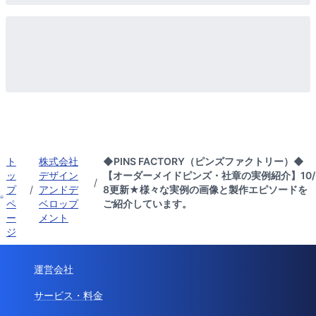
ト
株式会社
◆PINS FACTORY（ピンズファクトリー）◆
ッ
デザイン
【オーダーメイドピンズ・社章の実例紹介】10/
/
プ
/
アンドデ
8更新★様々な実例の画像と製作エピソードを
ペ
ベロップ
ご紹介しています。
ー
メント
ジ
運営会社
サービス・料金