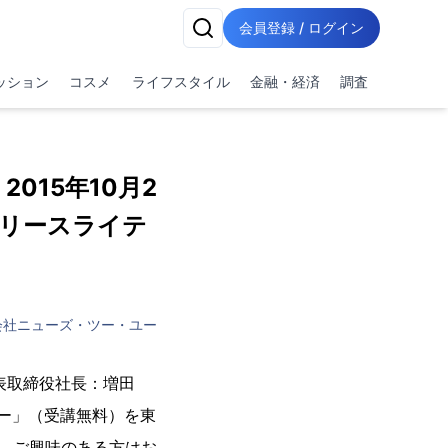
会員登録 / ログイン
ッション
コスメ
ライフスタイル
金融・経済
調査
015年10月2
リリースライテ
会社ニューズ・ツー・ユー
表取締役社長：増田
ナー」（受講無料）を東
で、ご興味のある方はお