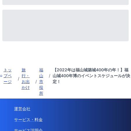
トッ
旅
福
【2022年は福山城築城400年の年！】福
プペ
行・
山
/
山城400年博のイベントスケジュールが決
/
ージ
お出
/
市
定！
かけ
役
所
運営会社
サービス・料金
サービス説明会