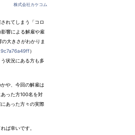
株式会社カケコム
雇されてしまう「コロ
の影響による解雇や雇
響の大きさがわかりま
29c7a76a49ff
）
まう状況にある方も多
のかや、今回の解雇は
あった方100名を対
雇にあった方々の実際
。
てれば幸いです。