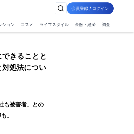
会員登録 / ログイン
ッション
コスメ
ライフスタイル
金融・経済
調査
にできることと
と対処法につい
社も被害者」との
声も。