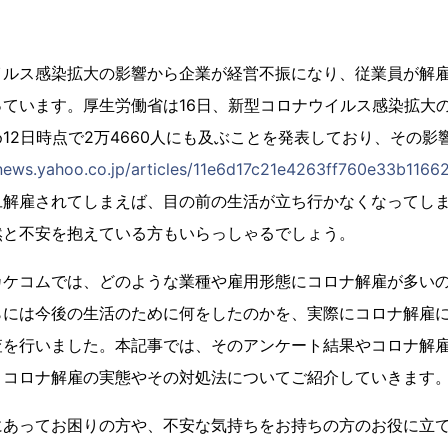
イルス感染拡大の影響から企業が経営不振になり、従業員が解
ています。厚生労働省は16日、新型コロナウイルス感染拡大
12日時点で2万4660人にも及ぶことを発表しており、その影
/news.yahoo.co.jp/articles/11e6d17c21e4263ff760e33b1166
旦解雇されてしまえば、目の前の生活が立ち行かなくなってし
然と不安を抱えている方もいらっしゃるでしょう。
カケコムでは、どのような業種や雇用形態にコロナ解雇が多い
には今後の生活のために何をしたのかを、実際にコロナ解雇に
査を行いました。本記事では、そのアンケート結果やコロナ解
、コロナ解雇の実態やその対処法についてご紹介していきます
にあってお困りの方や、不安な気持ちをお持ちの方のお役に立