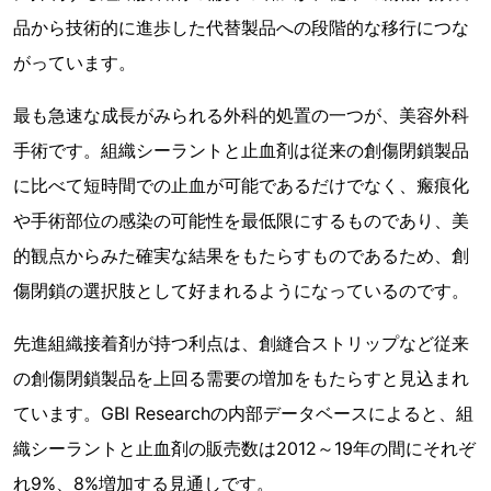
品から技術的に進歩した代替製品への段階的な移行につな
がっています。
最も急速な成長がみられる外科的処置の一つが、美容外科
手術です。組織シーラントと止血剤は従来の創傷閉鎖製品
に比べて短時間での止血が可能であるだけでなく、瘢痕化
や手術部位の感染の可能性を最低限にするものであり、美
的観点からみた確実な結果をもたらすものであるため、創
傷閉鎖の選択肢として好まれるようになっているのです。
先進組織接着剤が持つ利点は、創縫合ストリップなど従来
の創傷閉鎖製品を上回る需要の増加をもたらすと見込まれ
ています。GBI Researchの内部データベースによると、組
織シーラントと止血剤の販売数は2012～19年の間にそれぞ
れ9%、8%増加する見通しです。