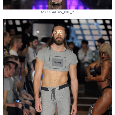
MYKITA&BW_XXL_2