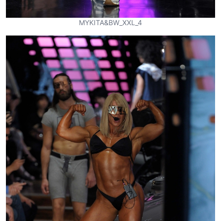
MYKITA&BW_XXL_4