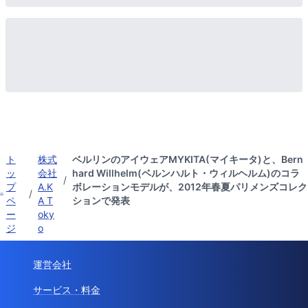
ト
株式
ベルリンのアイウェアMYKITA(マイキータ)と、Bern
ッ
会社
hard Willhelm(ベルンハルト・ウィルヘルム)のコラ
/
プ
A.K
ボレーションモデルが、2012年春夏パリメンズコレク
/
ペ
A T
ションで発表
ー
oky
ジ
o
運営会社
サービス・料金