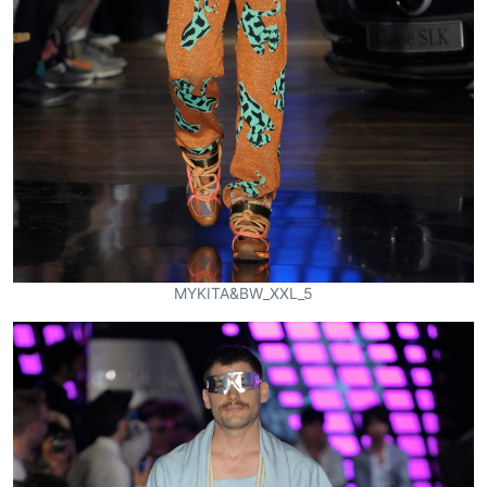
MYKITA&BW_XXL_5