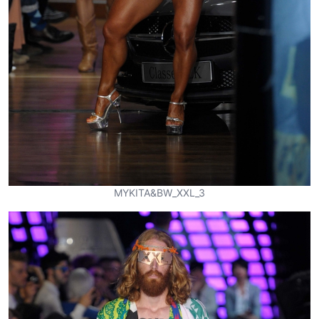
MYKITA&BW_XXL_3