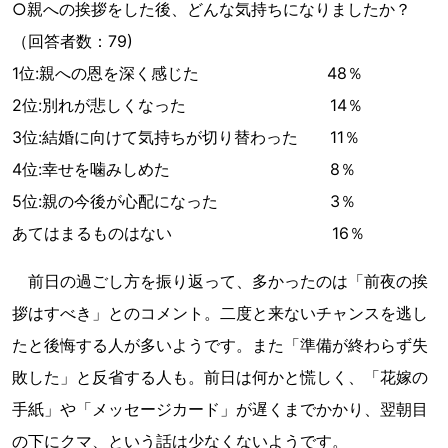
○親への挨拶をした後、どんな気持ちになりましたか？
（回答者数：79)
1位:親への恩を深く感じた 48％
2位:別れが悲しくなった 14％
3位:結婚に向けて気持ちが切り替わった 11％
4位:幸せを噛みしめた 8％
5位:親の今後が心配になった 3％
あてはまるものはない 16％
前日の過ごし方を振り返って、多かったのは「前夜の挨
拶はすべき」とのコメント。二度と来ないチャンスを逃し
たと後悔する人が多いようです。また「準備が終わらず失
敗した」と反省する人も。前日は何かと慌しく、「花嫁の
手紙」や「メッセージカード」が遅くまでかかり、翌朝目
の下にクマ、という話は少なくないようです。