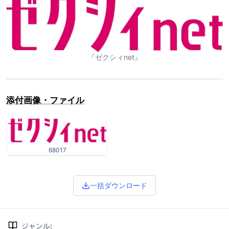
『ゼクシィnet』
添付画像・ファイル
68017
一括ダウンロード
ジャンル
: