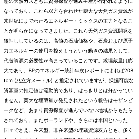
態の天然ガスともに資源探査が進み生産が行われるように
なっており、これら双方を合わせた膨大な天然ガス資源が
来世紀にまでわたるエネルギー・ミックスの主力となるこ
とが明らかになってきました。これら天然ガス資源開発を
後押ししているのは、高値の石油価格や、石炭および原子
力エネルギーの使用を控えようという動きの結果として、
代替資源の必要性が高まっていることです。総埋蔵量は膨
大であり、BPのエネルギー統計年次レポートによれば208
tcm (兆立方メートル) と推定されていますが、採掘可能な
資源量の推定値は流動的であり、はっきりとは分かってい
ません。莫大な埋蔵量が発見されたという報告はモザンビ
ークなど、あまり資源探査が進んでいない地域からもたら
されており、またポーランドや、さらには米国といった
国々でさえ、在来型、非在来型の埋蔵資源双方とも、多く