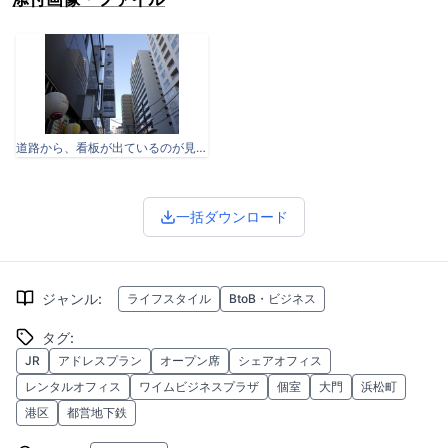
道路から、看板が出ているのが見えます。
一括ダウンロード
ジャンル
:
ライフスタイル
BtoB・ビジネス
タグ
:
JR
アドレスプラン
オープン席
シェアオフィス
レンタルオフィス
ワイムビジネスプラザ
個室
大門
浜松町
港区
都営地下鉄