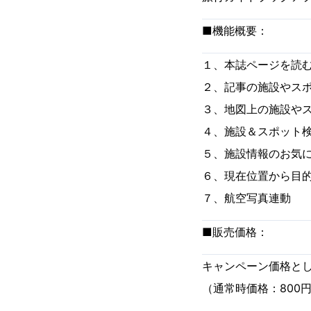
■機能概要：
１、本誌ページを読
２、記事の施設やス
３、地図上の施設や
４、施設＆スポット
５、施設情報のお気
６、現在位置から目
７、航空写真連動
■販売価格：
キャンペーン価格とし
（通常時価格：800