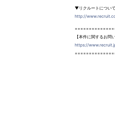
▼リクルートについ
http://www.recruit.co
==============
【本件に関するお問
https://www.recruit.
==============