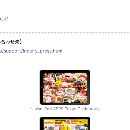
て
.jp/
=========================================
い合わせ先】
jp/support/inquiry_press.html
=========================================
『Jalan iPad APPS Tokyo Guidebook』