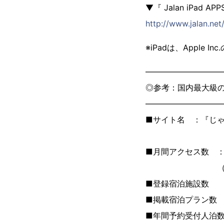
▼『 Jalan iPad 
http://www.jalan.net
※iPadは、Apple I
―――――――――
◎参考：国内最大級の
―――――――――
■サイト名 ：『じゃら
ケー
■月間アクセス数 ： 
（ビデオリサーチ
■登録宿泊施設数 ： 
■掲載宿泊プラン数 ：
■年間予約受付人泊数 ：