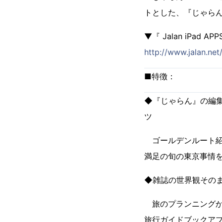
トとした、『じゃらん
▼『 Jalan iPad 
http://www.jalan.net
■特徴：
◆『じゃらん』の編
ツ
ゴールデンルート紹
満足の旬の東京事情
◆雑誌の世界観その
旅のプランニングか
旅行ガイドブックア