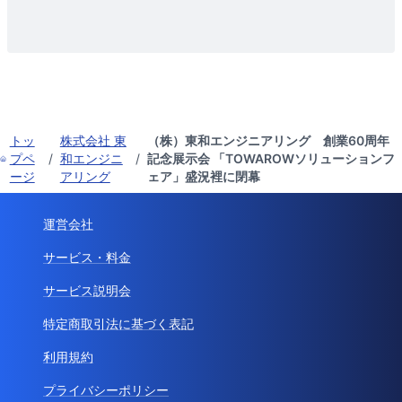
トッ
株式会社 東
（株）東和エンジニアリング 創業60周年
プペ
/
和エンジニ
/
記念展示会 「TOWAROWソリューションフ
ージ
アリング
ェア」盛況裡に閉幕
運営会社
サービス・料金
サービス説明会
特定商取引法に基づく表記
利用規約
プライバシーポリシー