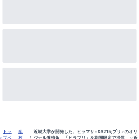
トッ
学
近畿大学が開発した、ヒラマサ♀&#215;ブリ♂のオリ
プペ
校
/
ジナル養殖魚 「ヒラブリ」を期間限定で提供 ～近