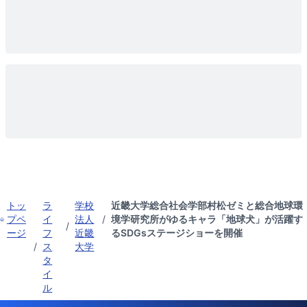
トッ
ラ
学校
近畿大学総合社会学部村松ゼミと総合地球環
プペ
イ
法人
/
境学研究所がゆるキャラ「地球犬」が活躍す
/
ージ
フ
近畿
るSDGsステージショーを開催
/
ス
大学
タ
イ
ル