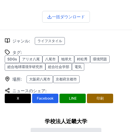
一括ダウンロード
ジャンル
:
ライフスタイル
タグ
:
SDGs
アリオ八尾
八尾市
地球犬
村松秀
環境問題
総合地球環境学研究所
総合社会学部
電気
場所
:
大阪府八尾市
京都府京都市
ニュースのシェア
:
X
Facebook
LINE
印刷
学校法人近畿大学